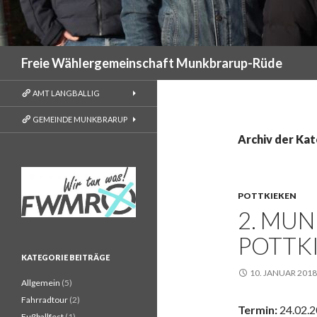
Suchen
Freie Wählergemeinschaft Munkbrarup-Rüde
AMT LANGBALLIG
GEMEINDE MUNKBRARUP
Archiv der Kat
POTTKIEKEN
2. MU
POTTK
KATEGORIE BEITRÄGE
10. JANUAR 2018
Allgemein
(5)
Fahrradtour
(2)
Termin:
24.02.
Fußballfest
(1)