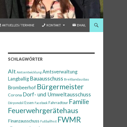
AKTUELLES / TERMINE
KONTAKT
EMAIL
SCHLAGWÖRTER
Alt
Amtsverwaltung
Amtsentwicklung
Bauausschuss
Langballig
Breitbandausbau
Bürgermeister
Brombeerhof
Dorf- und Umweltausschuss
Corona
Familie
Essen
Fahrradtour
Dörpsmobil
Facebook
Feuerwehrgerätehaus
FWMR
Finanzausschuss
Fußballfest