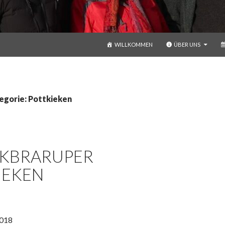
ZUM INHALT SPRINGEN
WILLKOMMEN
ÜBER UNS
egorie: Pottkieken
NKBRARUPER
IEKEN
2018