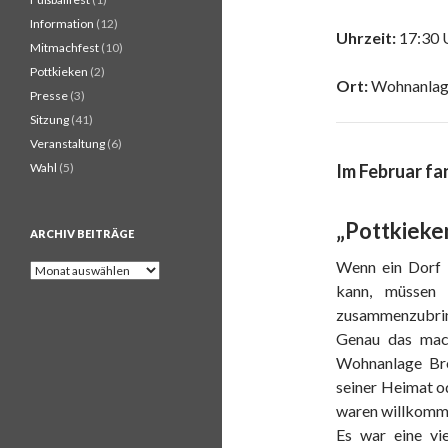
Information
(12)
Uhrzeit:
17:30 
Mitmachfest
(10)
Pottkieken
(2)
Ort:
Wohnanlag
Presse
(3)
Sitzung
(41)
Veranstaltung
(6)
Wahl
(5)
Im Februar fa
„Pottkieke
ARCHIV BEITRÄGE
Wenn ein Dorf 
A
r
kann, müssen
c
zusammenzubri
h
Genau das mac
i
v
Wohnanlage Bro
B
seiner Heimat o
e
waren willkomm
i
t
Es war eine vi