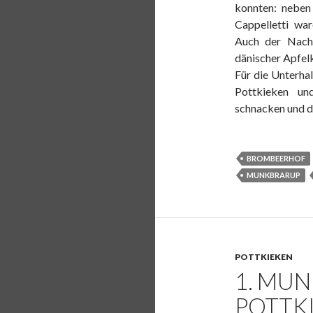
r
konnten: neben 
ä
Cappelletti wa
g
e
Auch der Nacht
dänischer Apfel
Für die Unterha
Pottkieken un
schnacken und d
BROMBEERHOF
MUNKBRARUP
POTTKIEKEN
1. MU
POTTK