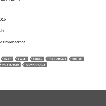
2016
Uhr
e Brombeerhof
ESSEN
FWMR
GROSS
KULINARISCH
KULTUR
POTTKIEKEN
WOHNANLAGE