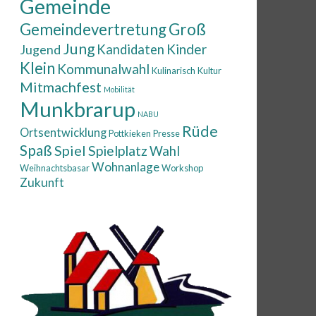
Gemeinde
Gemeindevertretung
Groß
Jung
Kinder
Jugend
Kandidaten
Klein
Kommunalwahl
Kulinarisch
Kultur
Mitmachfest
Mobilität
Munkbrarup
NABU
Rüde
Ortsentwicklung
Pottkieken
Presse
Spaß
Spiel
Spielplatz
Wahl
Wohnanlage
Weihnachtsbasar
Workshop
Zukunft