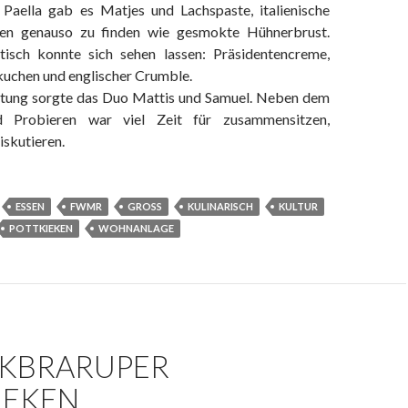
Paella gab es Matjes und Lachspaste, italienische
ren genauso zu finden wie gesmokte Hühnerbrust.
isch konnte sich sehen lassen: Präsidentencreme,
kuchen und englischer Crumble.
ltung sorgte das Duo Mattis und Samuel. Neben dem
d Probieren war viel Zeit für zusammensitzen,
iskutieren.
ESSEN
FWMR
GROSS
KULINARISCH
KULTUR
POTTKIEKEN
WOHNANLAGE
NKBRARUPER
IEKEN